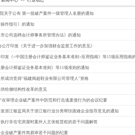
新闻中心
行业动态
>>
民法院关于公布 第一批破产案件一级管理人名册的通知
作操作指引》的通知
上市公司选聘会计师事务所管理办法》的通知
办公厅印发《关于进一步加强财会监督工作的意见》
印发《<中国注册会计师鉴证业务基本准则>应用指南》等15项应用指南
册会计师鉴证业务基本准则》等11项准则的通知
所成功竞得“福建闽超鞋业有限公司管理人”资格
快供给侧结构性改革的意见
于在审理企业破产案件中防范和打击逃废债行为的会议纪要
转发浙江银监局关于浙江银行业分类帮扶困难企业指导意见的通知
于执行非住宅房屋时案外人主张租赁权的若干问题解答
于企业破产案件简易审若干问题的纪要