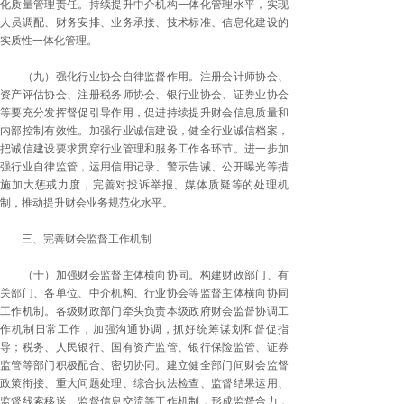
化质量管理责任。持续提升中介机构一体化管理水平，实现
人员调配、财务安排、业务承接、技术标准、信息化建设的
实质性一体化管理。
（九）强化行业协会自律监督作用。注册会计师协会、
资产评估协会、注册税务师协会、银行业协会、证券业协会
等要充分发挥督促引导作用，促进持续提升财会信息质量和
内部控制有效性。加强行业诚信建设，健全行业诚信档案，
把诚信建设要求贯穿行业管理和服务工作各环节。进一步加
强行业自律监管，运用信用记录、警示告诫、公开曝光等措
施加大惩戒力度，完善对投诉举报、媒体质疑等的处理机
制，推动提升财会业务规范化水平。
三、完善财会监督工作机制
（十）加强财会监督主体横向协同。构建财政部门、有
关部门、各单位、中介机构、行业协会等监督主体横向协同
工作机制。各级财政部门牵头负责本级政府财会监督协调工
作机制日常工作，加强沟通协调，抓好统筹谋划和督促指
导；税务、人民银行、国有资产监管、银行保险监管、证券
监管等部门积极配合、密切协同。建立健全部门间财会监督
政策衔接、重大问题处理、综合执法检查、监督结果运用、
监督线索移送、监督信息交流等工作机制，形成监督合力，