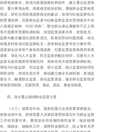
协调有效路径，加强与巡视巡察机构协作，建立重点监督协
同、重大事项会商、线索移交移送机制，通报财会监督检查
情况，研究办理巡视巡察移交的建议；加强与纪检监察机关
的贯通协调，完善财会监督与纪检监察监督在贯彻落实中央
八项规定精神、纠治“四风”、整治群众身边腐败和不正之风
等方面要求贯通协调机制，加强监督成果共享，发现党员、
监察对象涉嫌违纪或职务违法、职务犯罪的问题线索，依法
依规及时移送纪检监察机关；发挥财会监督专业力量作用，
选派财会业务骨干参加巡视巡察、纪委监委监督检查和审查
调查。强化与人大监督、民主监督的配合协同，完善与人大
监督在提高预算管理规范性、有效性等方面贯通协调机制。
增强与行政监督、司法监督、审计监督、统计监督的协同性
和联动性，加强信息共享，推动建立健全长效机制，形成监
督合力。畅通群众监督、舆论监督渠道，健全财会监督投诉
举报受理机制，完善受理、查处、跟踪、整改等制度。
四、加大重点领域财会监督力度
（十三）保障党中央、国务院重大决策部署贯彻落实。
把推动党中央、国务院重大决策部署贯彻落实作为财会监督
工作的首要任务。聚焦深化供给侧结构性改革，做好稳增
长、稳就业、稳物价工作，保障和改善民生，防止资本无序