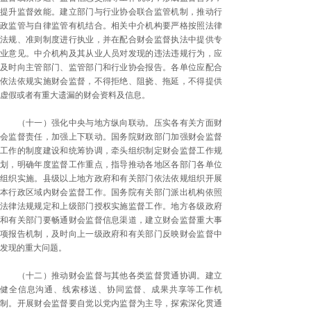
提升监督效能。建立部门与行业协会联合监管机制，推动行
政监管与自律监管有机结合。相关中介机构要严格按照法律
法规、准则制度进行执业，并在配合财会监督执法中提供专
业意见。中介机构及其从业人员对发现的违法违规行为，应
及时向主管部门、监管部门和行业协会报告。各单位应配合
依法依规实施财会监督，不得拒绝、阻挠、拖延，不得提供
虚假或者有重大遗漏的财会资料及信息。
（十一）强化中央与地方纵向联动。压实各有关方面财
会监督责任，加强上下联动。国务院财政部门加强财会监督
工作的制度建设和统筹协调，牵头组织制定财会监督工作规
划，明确年度监督工作重点，指导推动各地区各部门各单位
组织实施。县级以上地方政府和有关部门依法依规组织开展
本行政区域内财会监督工作。国务院有关部门派出机构依照
法律法规规定和上级部门授权实施监督工作。地方各级政府
和有关部门要畅通财会监督信息渠道，建立财会监督重大事
项报告机制，及时向上一级政府和有关部门反映财会监督中
发现的重大问题。
（十二）推动财会监督与其他各类监督贯通协调。建立
健全信息沟通、线索移送、协同监督、成果共享等工作机
制。开展财会监督要自觉以党内监督为主导，探索深化贯通