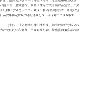
扩张，落实财政改革举措等重大部署，综合运用检查核查、
评估评价、监测监控、调查研究等方式开展财会监督，严肃
查处财经领域违反中央宏观决策和治理调控要求、影响经济
社会健康稳定发展的违纪违规行为，确保党中央政令畅通。
（十四）强化财经纪律刚性约束。加强对财经领域公权
力行使的制约和监督，严肃财经纪律。聚焦贯彻落实减税降
费、党政机关过紧日子、加强基层保基本民生保工资保运转
工作、规范国库管理、加强资产管理、防范债务风险等重点
任务，严肃查处财政收入不真实不合规、违规兴建楼堂馆
所、乱设财政专户、违规处置资产、违规新增地方政府隐性
债务等突出问题，强化通报问责和处理处罚，使纪律真正成
为带电的“高压线”。
（十五）严厉打击财务会计违法违规行为。坚持“强穿
透、堵漏洞、用重典、正风气”，从严从重查处影响恶劣的财
务舞弊、会计造假案件，强化对相关责任人的追责问责。加
强对国有企业、上市公司、金融企业等的财务、会计行为的
监督，严肃查处财务数据造假、出具“阴阳报告”、内部监督
失效等突出问题。加强对会计信息质量的监督，依法严厉打
击伪造会计账簿、虚构经济业务、滥用会计准则等会计违法
违规行为，持续提升会计信息质量。加强对会计师事务所、
资产评估机构、代理记账机构等中介机构执业质量监督，聚