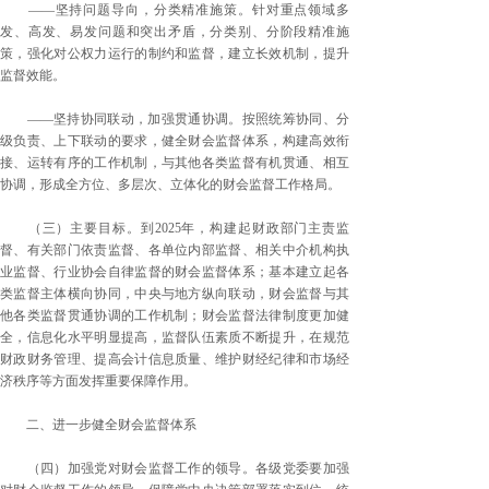
——坚持问题导向，分类精准施策。针对重点领域多
发、高发、易发问题和突出矛盾，分类别、分阶段精准施
策，强化对公权力运行的制约和监督，建立长效机制，提升
监督效能。
——坚持协同联动，加强贯通协调。按照统筹协同、分
级负责、上下联动的要求，健全财会监督体系，构建高效衔
接、运转有序的工作机制，与其他各类监督有机贯通、相互
协调，形成全方位、多层次、立体化的财会监督工作格局。
（三）主要目标。到2025年，构建起财政部门主责监
督、有关部门依责监督、各单位内部监督、相关中介机构执
业监督、行业协会自律监督的财会监督体系；基本建立起各
类监督主体横向协同，中央与地方纵向联动，财会监督与其
他各类监督贯通协调的工作机制；财会监督法律制度更加健
全，信息化水平明显提高，监督队伍素质不断提升，在规范
财政财务管理、提高会计信息质量、维护财经纪律和市场经
济秩序等方面发挥重要保障作用。
二、进一步健全财会监督体系
（四）加强党对财会监督工作的领导。各级党委要加强