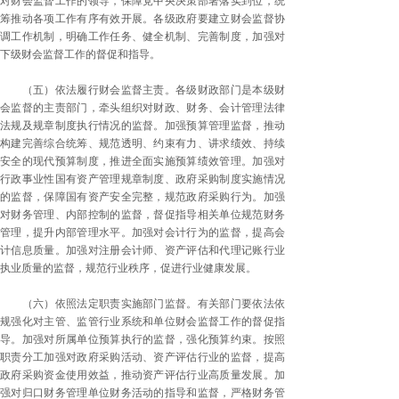
对财会监督工作的领导，保障党中央决策部署落实到位，统
筹推动各项工作有序有效开展。各级政府要建立财会监督协
调工作机制，明确工作任务、健全机制、完善制度，加强对
下级财会监督工作的督促和指导。
（五）依法履行财会监督主责。各级财政部门是本级财
会监督的主责部门，牵头组织对财政、财务、会计管理法律
法规及规章制度执行情况的监督。加强预算管理监督，推动
构建完善综合统筹、规范透明、约束有力、讲求绩效、持续
安全的现代预算制度，推进全面实施预算绩效管理。加强对
行政事业性国有资产管理规章制度、政府采购制度实施情况
的监督，保障国有资产安全完整，规范政府采购行为。加强
对财务管理、内部控制的监督，督促指导相关单位规范财务
管理，提升内部管理水平。加强对会计行为的监督，提高会
计信息质量。加强对注册会计师、资产评估和代理记账行业
执业质量的监督，规范行业秩序，促进行业健康发展。
（六）依照法定职责实施部门监督。有关部门要依法依
规强化对主管、监管行业系统和单位财会监督工作的督促指
导。加强对所属单位预算执行的监督，强化预算约束。按照
职责分工加强对政府采购活动、资产评估行业的监督，提高
政府采购资金使用效益，推动资产评估行业高质量发展。加
强对归口财务管理单位财务活动的指导和监督，严格财务管