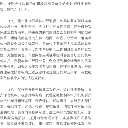
理。按照会计法赋予的职权对有关单位的会计资料实施监
督，规范会计行为。
（七）进一步加强单位内部监督。各单位要加强对本单
位经济业务、财务管理、会计行为的日常监督。结合自身实
际建立权责清晰、约束有力的内部财会监督机制和内部控制
体系，明确内部监督的主体、范围、程序、权责等，落实单
位内部财会监督主体责任。各单位主要负责人是本单位财会
监督工作第一责任人，对本单位财会工作和财会资料的真实
性、完整性负责。单位内部应明确承担财会监督职责的机构
或人员，负责本单位经济业务、财会行为和会计资料的日常
监督检查。财会人员要加强自我约束，遵守职业道德，拒绝
办理或按照职权纠正违反法律法规规定的财会事项，有权检
举单位或个人的违法违规行为。
（八）发挥中介机构执业监督作用。会计师事务所、资
产评估机构、税务师事务所、代理记账机构等中介机构要严
格依法履行审计鉴证、资产评估、税收服务、会计服务等职
责，确保独立、客观、公正、规范执业。切实加强对执业质
量的把控，完善内部控制制度，建立内部风险防控机制，加
强风险分类防控，提升内部管理水平，规范承揽和开展业
务，建立健全事前评估、事中跟踪、事后评价管理体系，强